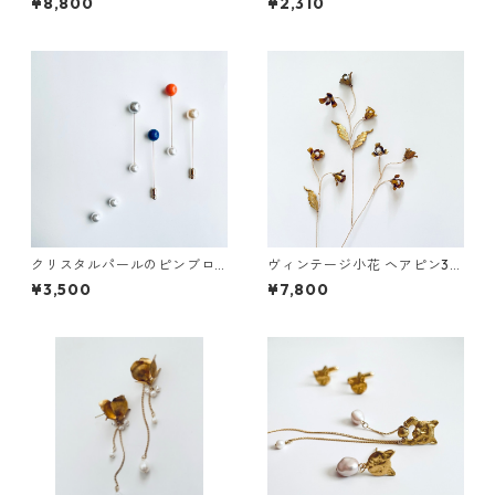
¥8,800
¥2,310
クリスタルパールのピンブロ
ヴィンテージ小花 ヘアピン3本
ーチ
セット
¥3,500
¥7,800