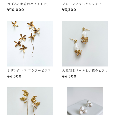
つぼみとお花のホワイトピア
プレーンブラスキャッチピア
ス
ス
¥10,000
¥3,300
サザンクロス フラワーピアス
大粒淡水パールと小花のピア
ス
¥6,500
¥6,500