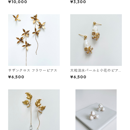
¥10,000
¥3,300
サザンクロス フラワーピアス
大粒淡水パールと小花のピア
ス
¥6,500
¥6,500