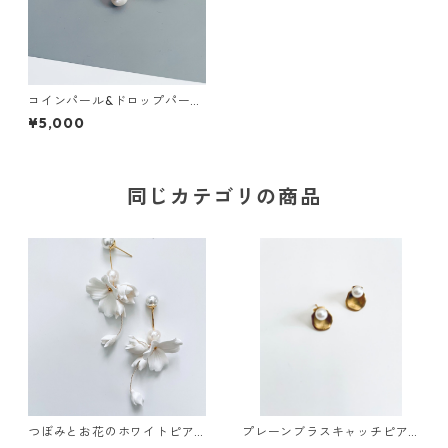
コインパール&ドロップパール
ピアス
¥5,000
同じカテゴリの商品
つぼみとお花のホワイトピア
プレーンブラスキャッチピア
ス
ス