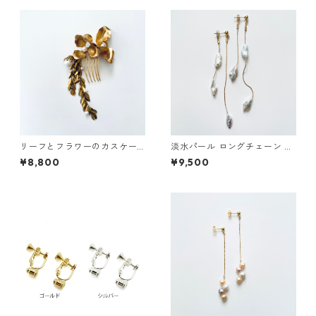
リーフとフラワーのカスケー
淡水パール ロングチェーン ピ
ドコーム
アス
¥8,800
¥9,500