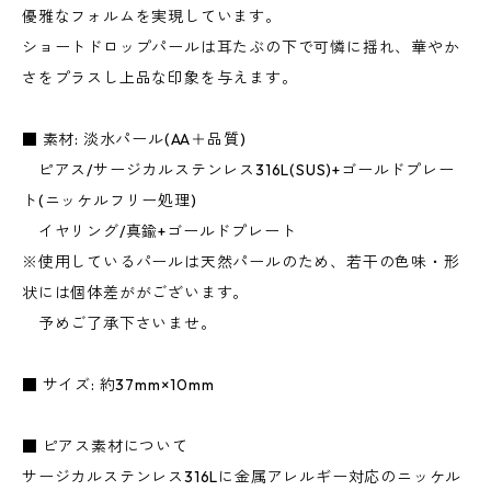
優雅なフォルムを実現しています。
ショートドロップパールは耳たぶの下で可憐に揺れ、華やか
さをプラスし上品な印象を与えます。
■ 素材: 淡水パール(AA＋品質)
ピアス/サージカルステンレス316L(SUS)+ゴールドプレー
ト(ニッケルフリー処理)
イヤリング/真鍮+ゴールドプレート
※使用しているパールは天然パールのため、若干の色味・形
状には個体差ががございます。
予めご了承下さいませ。
■ サイズ: 約37mm×10mm
■ ピアス素材について
サージカルステンレス316Lに金属アレルギー対応のニッケル