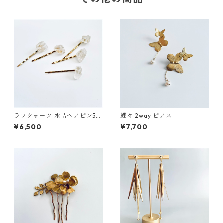
ラフクォーツ 水晶ヘアピン5本
蝶々 2way ピアス
セット
¥6,500
¥7,700