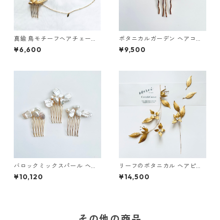
真鍮 鳥モチーフヘアチェーン
ボタニカルガーデン ヘアコー
ヘアコーム
ム
¥6,600
¥9,500
バロックミックスパール ヘア
リーフのボタニカル ヘアピー
コーム
ス&ピンセット
¥10,120
¥14,500
その他の商品