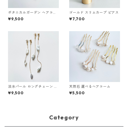
ボタニカルガーデン ヘアコー
ゴールド スリムカープ ピアス
ム
¥9,500
¥7,700
淡水パール ロングチェーン ピ
天然石 選べるヘアコーム
アス
¥9,500
¥5,500
Category