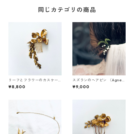
同じカテゴリの商品
リーフとフラワーのカスケー
スズランのヘアピン 〈Agnes
ドコーム
WALKER〉
¥8,800
¥9,000