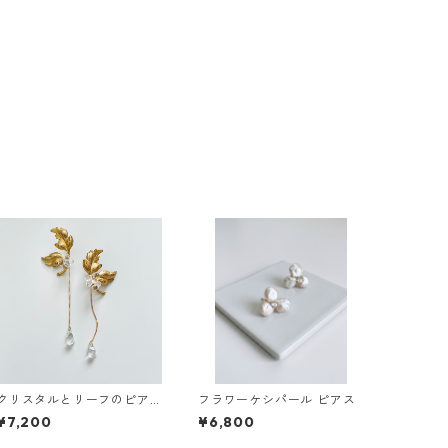
クリスタルとリーフのピア
フラワーケシパール ピアス
ス
¥7,200
¥6,800