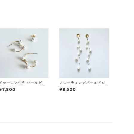
イヤーカフ付き パールピア
フローティングパールドロ
ス
ップピアス
¥7,800
¥8,500