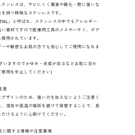
ステンレスは、サビにくく腐食や酸化・熱に強いな
性を持つ特殊なステンレスです。
「316L」と呼ばれ、ステンレスの中でもアレルギー
低い素材ですので医療用工具のメスやハサミ、ボデ
も使用されています。
ギーや敏感なお肌の方でも安心してご使用になれま
ございますのでかゆみ・炎症が出るなどお肌に合わ
ご使用を中止してください)
注意
なデザインのため、強い力を加えないようご注意く
た、湿気や高温の場所を避けて保管することで、長
ただけるように心掛けてください。
注文に関する情報や注意事項