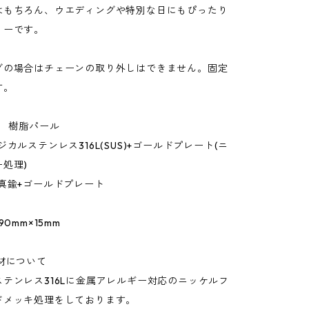
はもちろん、ウエディングや特別な日にもぴったり
リーです。
グの場合はチェーンの取り外しはできません。固定
す。
鍮 樹脂パール
ジカルステンレス316L(SUS)+ゴールドプレート(ニ
処理)
/真鍮+ゴールドプレート
90mm×15mm
材について
テンレス316Lに金属アレルギー対応のニッケルフ
ドメッキ処理をしております。