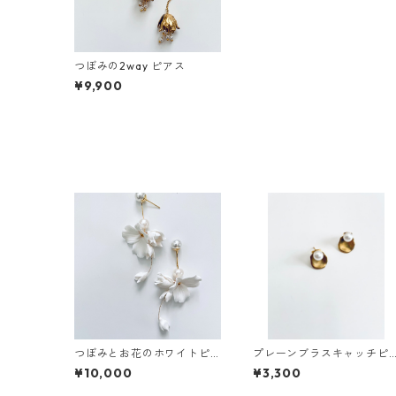
つぼみの2way ピアス
¥9,900
つぼみとお花のホワイトピ
プレーンブラスキャッチピ
アス
アス
¥10,000
¥3,300