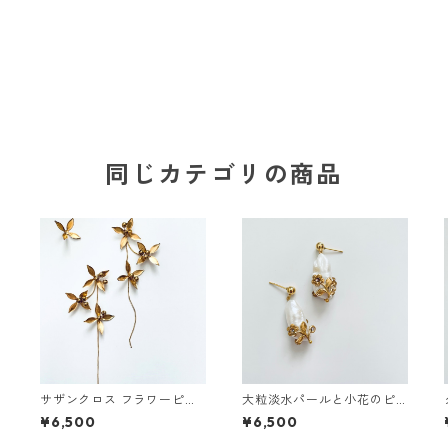
同じカテゴリの商品
サザンクロス フラワーピア
大粒淡水パールと小花のピ
ス
アス
¥6,500
¥6,500