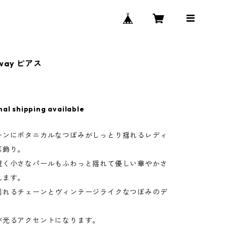
ay ピアス
nal shipping available
ーンにボタニカルなつぼみがしっとり揺れるレディ
耳飾り。
覗く小さなパールもふわっと揺れて優しい華やかさ
れます。
揺れるチェーンとヴィンテージライクなつぼみのデ
が光るアクセントになります。