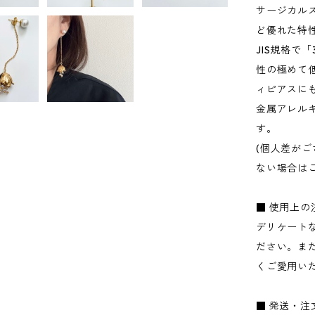
サージカル
ど優れた特
JIS規格で
性の極めて
ィピアスに
金属アレル
す。
(個人差が
ない場合は
■ 使用上の
デリケート
ださい。ま
くご愛用い
■ 発送・