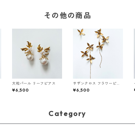
その他の商品
大粒パール リーフピアス
サザンクロス フラワーピア
ス
¥6,500
¥6,500
Category