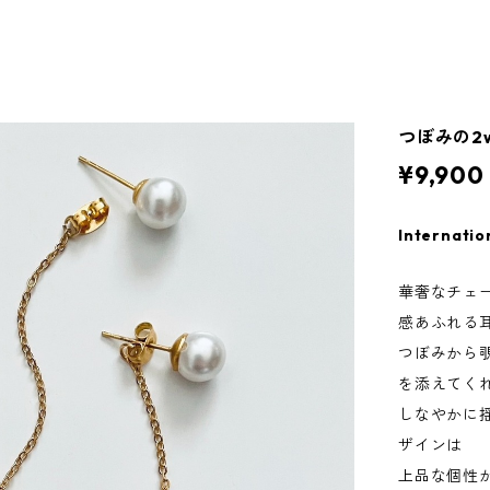
つぼみの2w
¥9,900
Internatio
華奢なチェ
感あふれる
つぼみから
を添えてく
しなやかに
ザインは
上品な個性