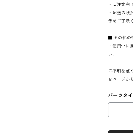
・ご注文完
・配送の状
予めご了承
■ その他の
・使用中に
い。
ご不明な点
せページか
パーツタ