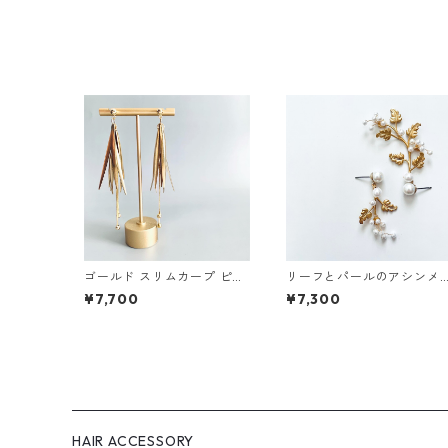
ゴールド スリムカープ ピア
リーフとパールのアシンメ
ス
トリー カフピアス
¥7,700
¥7,300
HAIR ACCESSORY