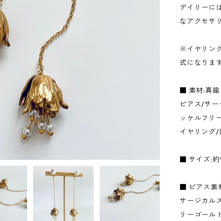
デイリーに
なアクセサ
※イヤリン
式になりま
■ 素材:真
ピアス/サー
ッケルフリー
イヤリング
■ サイズ:約
■ ピアス素
サージカルス
リーゴール