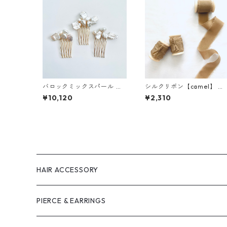
バロックミックスパール ヘ
シルクリボン【camel】 ／
アコーム
3cm×5m 木製スプール付
¥10,120
¥2,310
HAIR ACCESSORY
PIERCE & EARRINGS