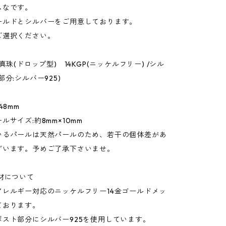
ムなです。
ールドとシルバーをご用意しております。
ご選択ください。
真珠(ドロップ型) 14KGP(ニッケルフリー) /シル
部分:シルバー925)
48mm
ルサイズ:約8mm×10mm
いるパールは天然パールのため、若干の個体差があ
ざいます。予めご了承下さいませ。
材について
アレルギー対応のニッケルフリー14金ゴールドメッ
ております。
ポスト部分にシルバー925を使用しています。