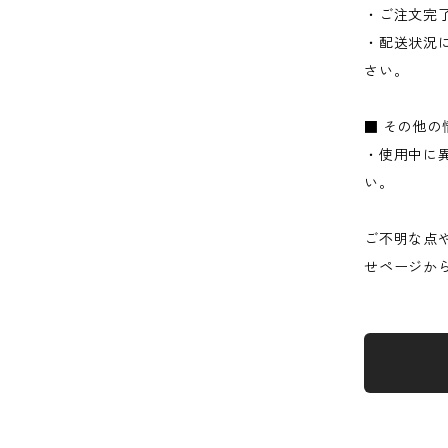
・ご注文完
・配送状況
さい。
■ その他の
・使用中に
い。
ご不明な点
せページか