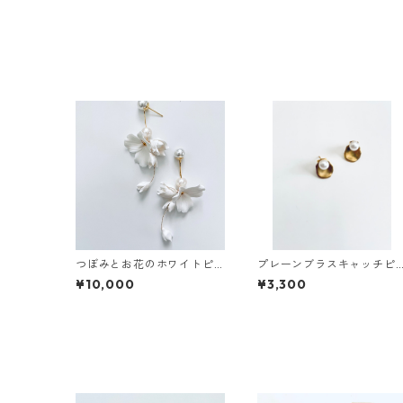
つぼみとお花のホワイトピ
プレーンブラスキャッチピ
アス
アス
¥10,000
¥3,300