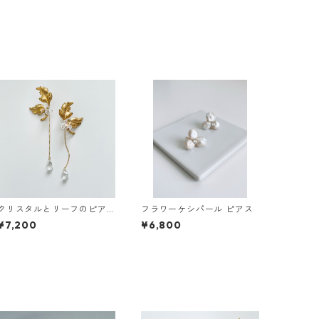
クリスタルとリーフのピア
フラワーケシパール ピアス
ス
¥7,200
¥6,800