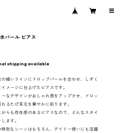
水パール ピアス
nal shipping available
状の細いラインにドロップパールを合わせ、しずく
なイメージに仕上げたピアスです。
リーなデザインがおしゃれ感をアップさせ、ドロッ
揺れるたび耳元を華やかに彩ります。
ながらも存在感のあるピアスなので、どんなスタイ
チします。
の特別なシーンはもちろん、デイリー使いにも活躍