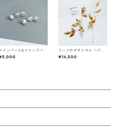
コインパール&ドロップパー
リーフのボタニカル ヘアピ
ルピアス
ース&ピンセット
¥5,000
¥14,500