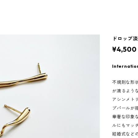
ドロップ淡
¥4,500
Internatio
不規則な形
が滴るよう
アシンメト
プパールが
華奢な印象
ルにもマッ
結婚式など