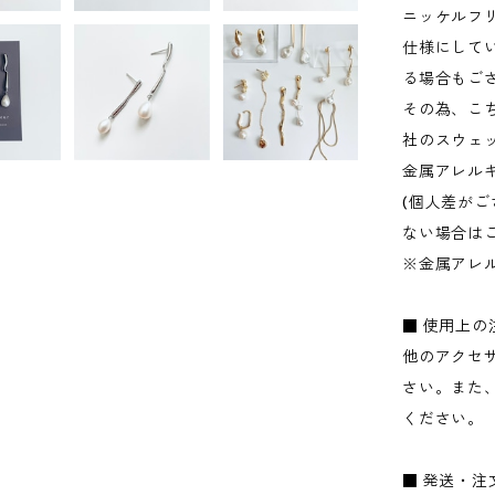
ニッケルフ
仕様にして
る場合もご
その為、こちら
社のスウェ
金属アレル
(個人差が
ない場合は
※金属アレ
■ 使用上の
他のアクセ
さい。また
ください。
■ 発送・