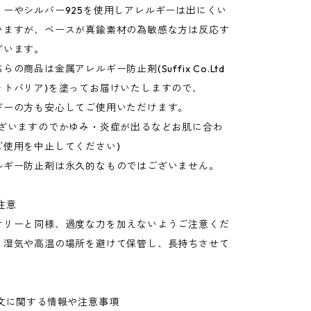
リーやシルバー925を使用しアレルギーは出にくい
いますが、ベースが真鍮素材の為敏感な方は反応す
ざいます。
の商品は金属アレルギー防止剤(Suffix Co.Ltd
ットバリア)を塗ってお届けいたしますので、
ギーの方も安心してご使用いただけます。
ございますのでかゆみ・炎症が出るなどお肌に合わ
ご使用を中止してください)
ルギー防止剤は永久的なものではございません。
注意
サリーと同様、過度な力を加えないようご注意くだ
、湿気や高温の場所を避けて保管し、長持ちさせて
注文に関する情報や注意事項