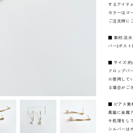
するアイテ
カラーはゴ
ご注文時に
■ 素材:淡水
バー(ポスト
■ サイズ:約
ドロップパー
※使用して
る場合がご
■ ピアス素
真鍮に金属
キ処理をし
シルバーは