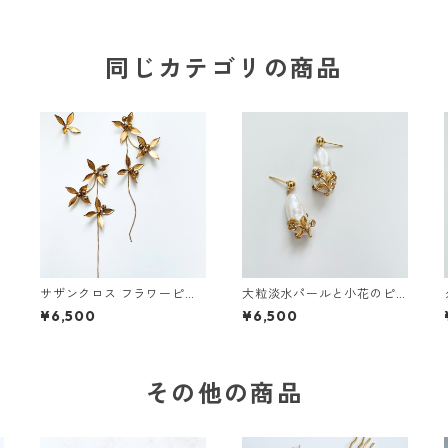
同じカテゴリの商品
サザンクロス フラワーピア
大粒淡水パールと小花のピ
ス
アス
¥6,500
¥6,500
その他の商品