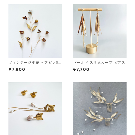
ヴィンテージ小花 ヘアピン3本
ゴールド スリムカープ ピアス
セット
¥7,800
¥7,700