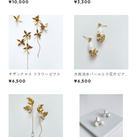
¥10,000
¥3,300
サザンクロス フラワーピアス
大粒淡水パールと小花のピア
ス
¥6,500
¥6,500