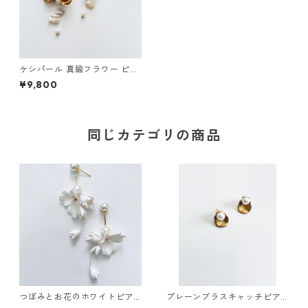
ケシパール 真鍮フラワー ピア
ス
¥9,800
同じカテゴリの商品
つぼみとお花のホワイトピア
プレーンブラスキャッチピア
ス
ス