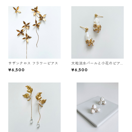
サザンクロス フラワーピアス
大粒淡水パールと小花のピア
ス
¥6,500
¥6,500