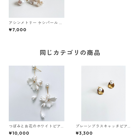
アシンメトリー ケシパール ピ
アス
¥7,000
同じカテゴリの商品
つぼみとお花のホワイトピア
プレーンブラスキャッチピア
ス
ス
¥10,000
¥3,300