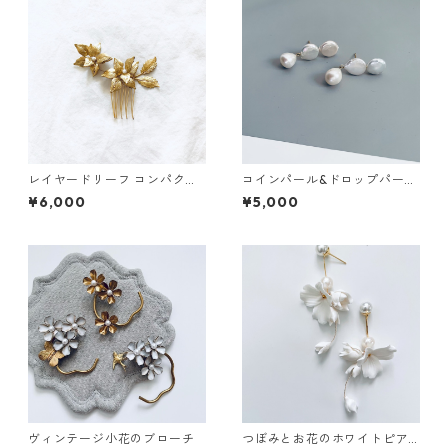
レイヤードリーフ コンパクト
コインパール&ドロップパール
ヘアコーム
ピアス
¥6,000
¥5,000
ヴィンテージ小花のブローチ
つぼみとお花のホワイトピア