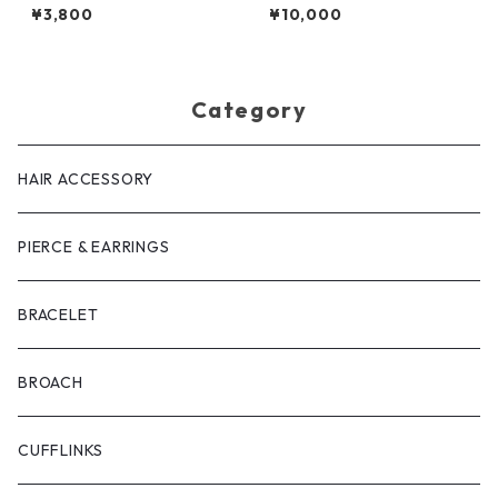
ス
¥3,800
¥10,000
Category
HAIR ACCESSORY
PIERCE & EARRINGS
BRACELET
BROACH
CUFFLINKS