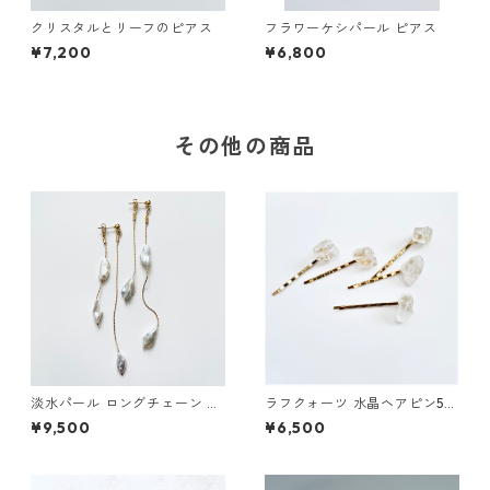
クリスタルとリーフのピアス
フラワーケシパール ピアス
¥7,200
¥6,800
その他の商品
淡水パール ロングチェーン ピ
ラフクォーツ 水晶ヘアピン5本
アス
セット
¥9,500
¥6,500