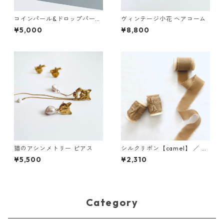
コインパール&ドロップパール
ヴィンテージ小花 ヘアコーム
ピアス
¥5,000
¥8,800
猫のアシンメトリー ピアス
シルクリボン【camel】 ／ 3c
m×5m 木製スプール付
¥5,500
¥2,310
Category