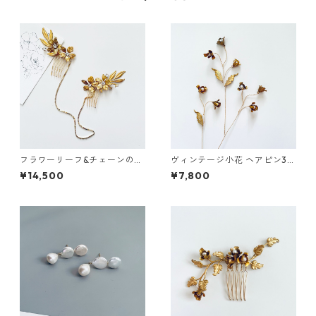
フラワーリーフ&チェーンのヘ
ヴィンテージ小花 ヘアピン3本
アジュエリー
セット
¥14,500
¥7,800