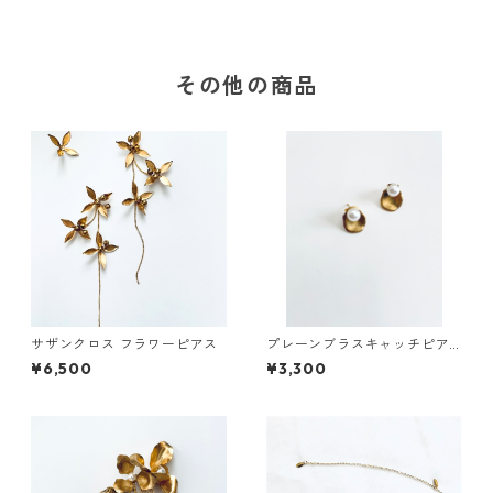
その他の商品
サザンクロス フラワーピアス
プレーンブラスキャッチピア
ス
¥6,500
¥3,300