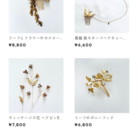
リーフとフラワーのカスケー
真鍮 鳥モチーフヘアチェーン
ドコーム
ヘアコーム
¥8,800
¥6,600
ヴィンテージ小花 ヘアピン3本
リーフのポニーフック
セット
¥7,800
¥6,800