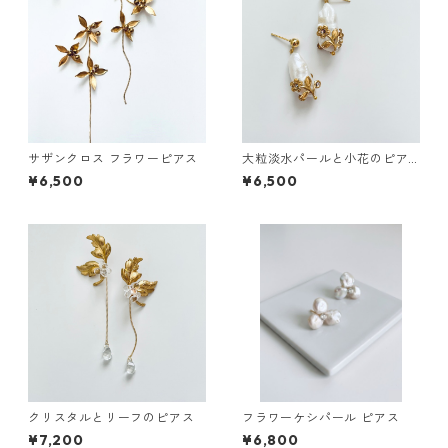
サザンクロス フラワーピアス
大粒淡水パールと小花のピア
ス
¥6,500
¥6,500
クリスタルとリーフのピアス
フラワーケシパール ピアス
¥7,200
¥6,800