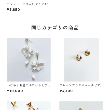
アンティーク小花のクリアピ
アス
¥3,850
同じカテゴリの商品
つぼみとお花のホワイトピア
プレーンブラスキャッチピア
ス
ス
¥10,000
¥3,300