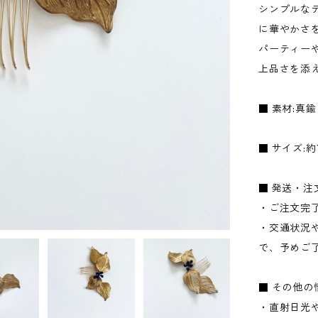
シンプルな
に華やかさ
パーティー
上品さを添
■ 素材:真
■ サイズ:約
■ 発送・
・ご注文完
・交通状況
で、予めご
■ その他の
・直射日光