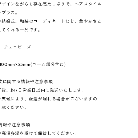
デザインながらも存在感たっぷりで、ヘアスタイル
をプラス。
や結婚式、和装のコーディネートなど、華やかさと
えてくれる一品です。
鍮 チェコビーズ
100mm×55mm(コーム部分含む)
注文に関する情報や注意事項
了後、約7日営業日以内に発送いたします。
や天候により、配送が遅れる場合がございますの
了承ください。
情報や注意事項
や高温多湿を避けて保管してください。