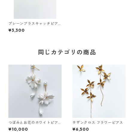
プレーンブラスキャッチピア
ス
¥3,300
同じカテゴリの商品
つぼみとお花のホワイトピア
サザンクロス フラワーピアス
ス
¥10,000
¥6,500