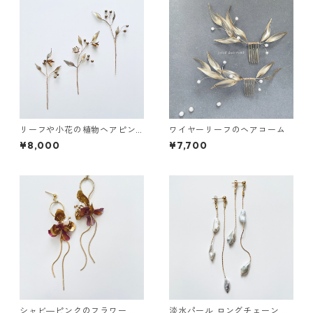
リーフや小花の植物ヘアピン3
ワイヤーリーフのヘアコーム
本セット
¥8,000
¥7,700
シャビ―ピンクのフラワー ピ
淡水パール ロングチェーン ピ