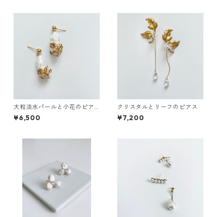
大粒淡水パールと小花のピア
クリスタルとリーフのピアス
ス
¥6,500
¥7,200