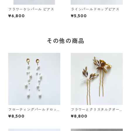
フラワーケシパール ピアス
ラインパールドロップピアス
¥6,800
¥5,500
その他の商品
フローティングパールドロッ
フラワーとクリスタルクオー
プピアス
ツ ヘアピン2本セット
¥8,500
¥8,800