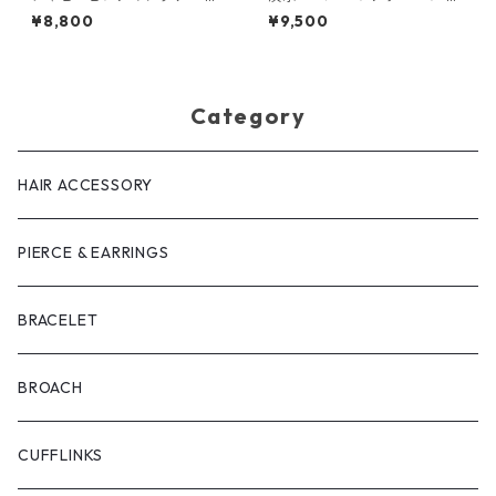
アス
アス
¥8,800
¥9,500
Category
HAIR ACCESSORY
PIERCE & EARRINGS
BRACELET
BROACH
CUFFLINKS