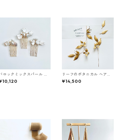
バロックミックスパール ヘ
リーフのボタニカル ヘアピ
アコーム
ース&ピンセット
¥10,120
¥14,500