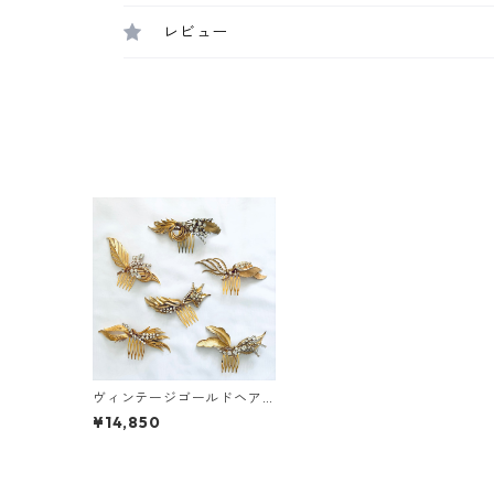
レビュー
ヴィンテージゴールドヘア
コーム
¥14,850