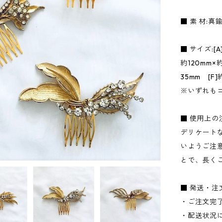
■ 素 材:真鍮
■ サイズ:[A
約120mm×約
35mm [F]
※いずれも
■ 使用上の
デリケート
いようご注
とで、長く
■ 発送・
・ご注文完
・配送状況