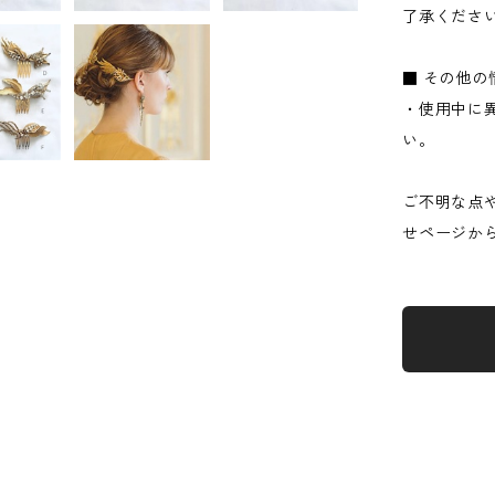
了承くださ
■ その他の
・使用中に
い。
ご不明な点
せページか