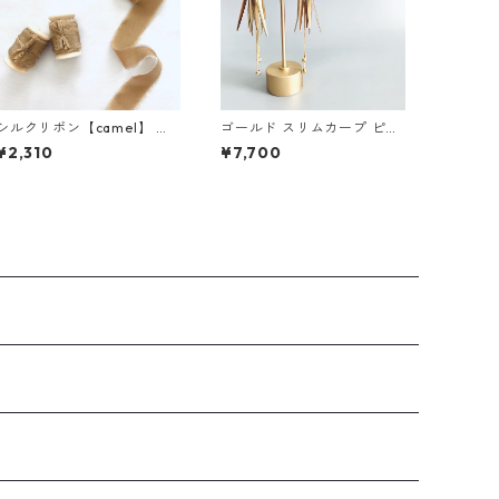
シルクリボン【camel】 ／
ゴールド スリムカープ ピア
3cm×5m 木製スプール付
ス
¥2,310
¥7,700