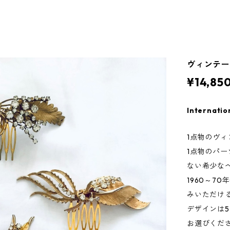
ヴィンテー
¥14,85
Internatio
1点物のヴ
1点物のパ
ない希少な
1960～7
みいただけ
デザインは5パ
お選びくだ