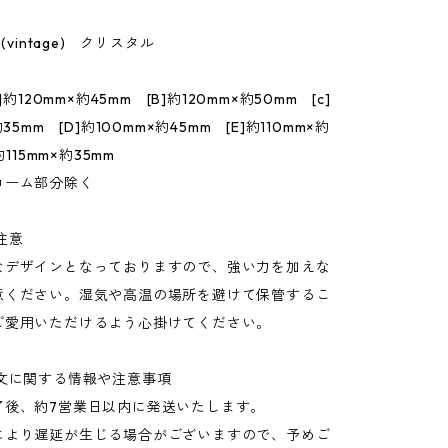
(vintage) クリスタル
]約120mm×約45mm [B]約120mm×約50mm [c]
35mm [D]約100mm×約45mm [E]約110mm×約
約115mm×約35mm
コーム部分除く
注意
なデザインとなっておりますので、強い力を加えな
意ください。湿気や高温の場所を避けて保管するこ
ご愛用いただけるよう心掛けてください。
注文に関する情報や注意事項
了後、約7営業日以内に発送いたします。
により遅延が生じる場合がございますので、予めご