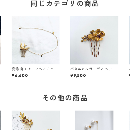
同じカテゴリの商品
e
真鍮 鳥モチーフヘアチェー
ボタニカルガーデン ヘアコ
ン ヘアコーム
ーム
¥6,600
¥9,500
その他の商品