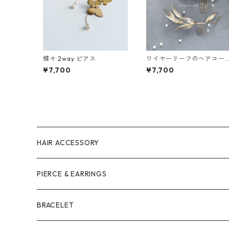
蝶々 2way ピアス
ワイヤーリーフのヘアコー
ム
¥7,700
¥7,700
HAIR ACCESSORY
PIERCE & EARRINGS
BRACELET