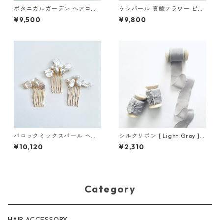
ボタニカルガーデン ヘアコー
ケシパール 真鍮フラワー ピア
ム
ス
¥9,500
¥9,800
バロックミックスパール ヘア
シルクリボン [ Light Gray ]
コーム
／ 3cm×5m 木製スプール付
¥10,120
¥2,310
Category
HAIR ACCESSORY