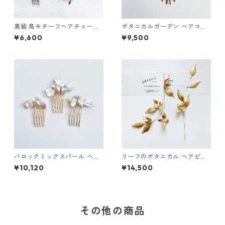
真鍮 鳥モチーフヘアチェーン
ボタニカルガーデン ヘアコー
ヘアコーム
ム
¥6,600
¥9,500
バロックミックスパール ヘア
リーフのボタニカル ヘアピー
コーム
ス&ピンセット
¥10,120
¥14,500
その他の商品