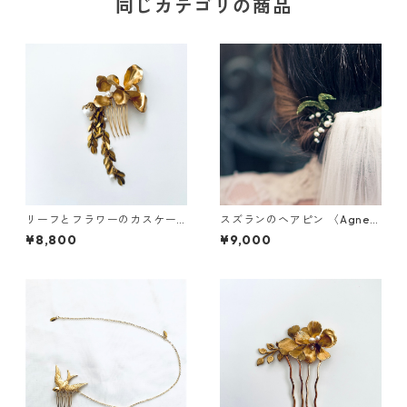
同じカテゴリの商品
リーフとフラワーのカスケー
スズランのヘアピン 〈Agnes
ドコーム
WALKER〉
¥8,800
¥9,000