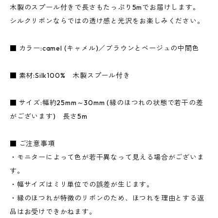
木製のスプール付きで長さもたっぷり5mでお届けします。
シルクリボンならではの透け感と光沢をお楽しみください。
■ カラー:camel (キャメル)／ブラウンとベージュの中間色
■ 素材:Silk100% 木製スプール付き
■ サイズ:幅約25mm～30mm (縁のほつれの状態で若干の差
がございます) 長さ5m
■ ご注意事項
・モニターによって色が若干異なって見える場合がございま
す。
・幅サイズはミリ単位での誤差が生じます。
・縁のほつれが特徴のリボンのため、ほつれを理由とする返
品はお受けできかねます。