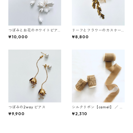
つぼみとお花のホワイトピア
リーフとフラワーのカスケー
ス
ドコーム
¥10,000
¥8,800
つぼみの2way ピアス
シルクリボン【camel】 ／ 3c
m×5m 木製スプール付
¥9,900
¥2,310