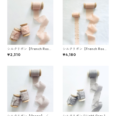
シルクリボン【French Ros
シルクリボン【French Ros
e】 ／ 3cm×5m 木製スプール
e】 ／ 5cm×5m 木製スプール
¥2,310
¥4,180
付
付
シルクリボン【Grege】 ／ 3c
シルクリボン [ Light Gray ]